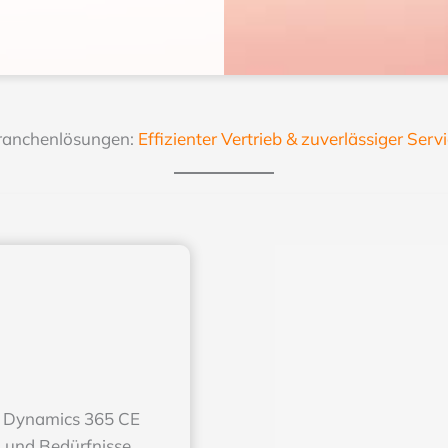
ranchenlösungen:
Effizienter Vertrieb
&
zuverlässiger Serv
 Dynamics 365 CE
n und Bedürfnisse