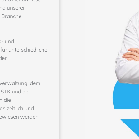
und unserer
k Branche.
k- und
für unterschiedliche
nden
teverwaltung, dem
 STK und der
n die
s zeitlich und
gewiesen werden.