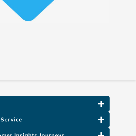
s
 Service
mer Insights
Journeys